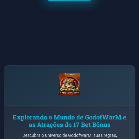
Explorando o Mundo de GodofWarM e
as Atrações do 17 Bet Bônus
Descubra o universo de GodofWarM, suas regras,