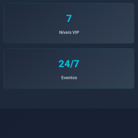
7
Níveis VIP
24/7
Eventos