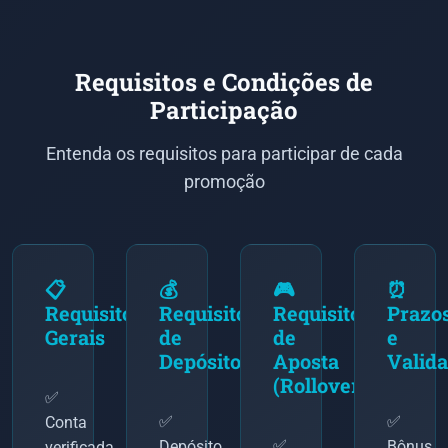
Requisitos e Condições de
Participação
Entenda os requisitos para participar de cada
promoção
📋
💰
🎮
⏰
Requisitos
Requisitos
Requisitos
Prazo
Gerais
de
de
e
Depósito
Aposta
Valid
(Rollover)
✅
✅
✅
Conta
✅
Depósito
Bônus
verificada