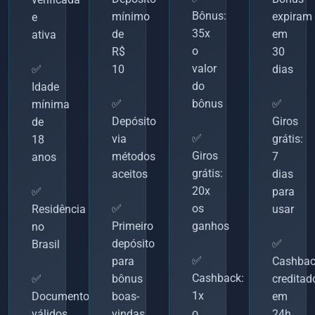
Bônus:
mínimo
expiram
e
35x
de
em
ativa
o
R$
30
valor
✅
10
dias
do
Idade
✅
bônus
✅
mínima
Depósito
Giros
de
✅
via
grátis:
18
Giros
métodos
7
anos
grátis:
aceitos
dias
20x
✅
para
✅
os
Residência
usar
Primeiro
ganhos
no
depósito
✅
Brasil
✅
para
Cashbac
Cashback:
✅
bônus
creditad
1x
Documentos
boas-
em
o
válidos
vindas
24h