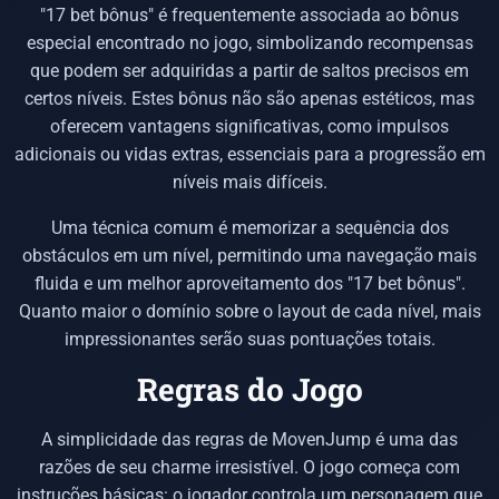
"17 bet bônus" é frequentemente associada ao bônus
especial encontrado no jogo, simbolizando recompensas
que podem ser adquiridas a partir de saltos precisos em
certos níveis. Estes bônus não são apenas estéticos, mas
oferecem vantagens significativas, como impulsos
adicionais ou vidas extras, essenciais para a progressão em
níveis mais difíceis.
Uma técnica comum é memorizar a sequência dos
obstáculos em um nível, permitindo uma navegação mais
fluida e um melhor aproveitamento dos "17 bet bônus".
Quanto maior o domínio sobre o layout de cada nível, mais
impressionantes serão suas pontuações totais.
Regras do Jogo
A simplicidade das regras de MovenJump é uma das
razões de seu charme irresistível. O jogo começa com
instruções básicas: o jogador controla um personagem que