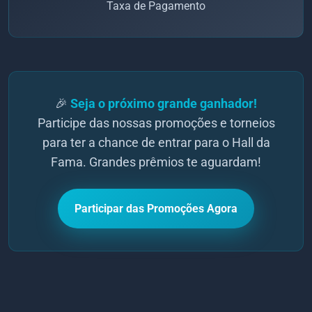
Taxa de Pagamento
🎉
Seja o próximo grande ganhador!
Participe das nossas promoções e torneios
para ter a chance de entrar para o Hall da
Fama. Grandes prêmios te aguardam!
Participar das Promoções Agora