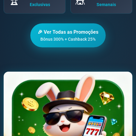
🏆
🎪
Exclusivas
Semanais
🎉 Ver Todas as Promoções
Bônus 300% + Cashback 25%