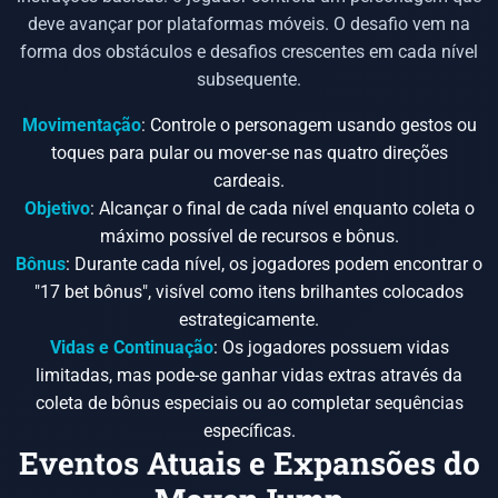
deve avançar por plataformas móveis. O desafio vem na
forma dos obstáculos e desafios crescentes em cada nível
subsequente.
Movimentação
: Controle o personagem usando gestos ou
toques para pular ou mover-se nas quatro direções
cardeais.
Objetivo
: Alcançar o final de cada nível enquanto coleta o
máximo possível de recursos e bônus.
Bônus
: Durante cada nível, os jogadores podem encontrar o
"17 bet bônus", visível como itens brilhantes colocados
estrategicamente.
Vidas e Continuação
: Os jogadores possuem vidas
limitadas, mas pode-se ganhar vidas extras através da
coleta de bônus especiais ou ao completar sequências
específicas.
Eventos Atuais e Expansões do