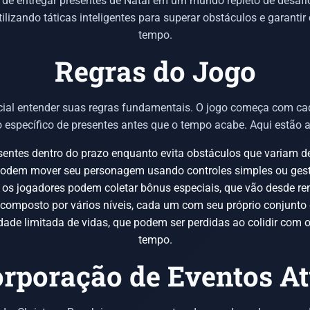
de entregar presentes de Natal em um mundo repleto de desafio
tilizando táticas inteligentes para superar obstáculos e garant
tempo.
Regras do Jogo
cial entender suas regras fundamentais. O jogo começa com cad
 específico de presentes antes que o tempo acabe. Aqui estão 
sentes dentro do prazo enquanto evita obstáculos que variam d
odem mover seu personagem usando controles simples ou gest
 os jogadores podem coletar bônus especiais, que vão desde re
omposto por vários níveis, cada um com seu próprio conjunto d
 limitada de vidas, que podem ser perdidas ao colidir com ob
tempo.
orporação de Eventos At