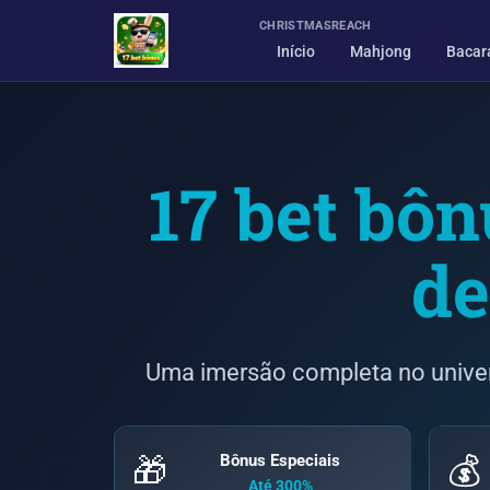
CHRISTMASREACH
Início
Mahjong
Bacar
17 bet bô
de
Uma imersão completa no univer
Bônus Especiais
🎁
💰
Até 300%