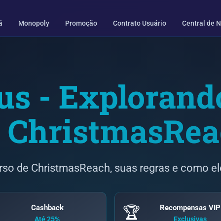
á
Monopoly
Promoção
Contrato Usuário
Central de N
nus - Exploran
 ChristmasRe
so de ChristmasReach, suas regras e como ele
Cashback
Recompensas VIP
🏆
Até 25%
Exclusivas