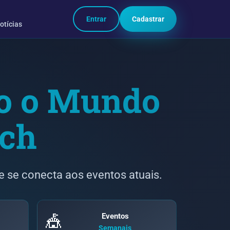
Entrar
Cadastrar
otícias
do o Mundo
ach
 se conecta aos eventos atuais.
Eventos
🎪
Semanais