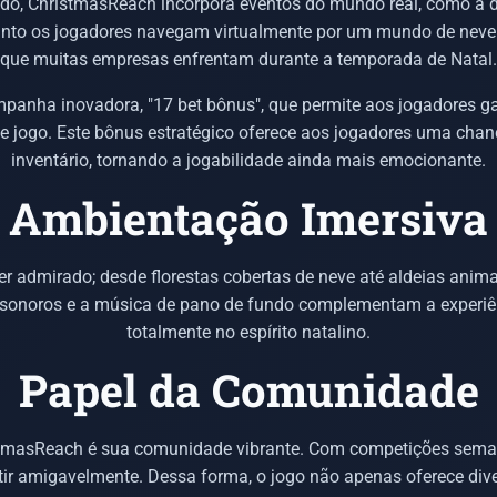
do, ChristmasReach incorpora eventos do mundo real, como a d
uanto os jogadores navegam virtualmente por um mundo de neve
que muitas empresas enfrentam durante a temporada de Natal.
anha inovadora, "17 bet bônus", que permite aos jogadores ga
 jogo. Este bônus estratégico oferece aos jogadores uma chanc
inventário, tornando a jogabilidade ainda mais emocionante.
Ambientação Imersiva
er admirado; desde florestas cobertas de neve até aldeias ani
os sonoros e a música de pano de fundo complementam a experi
totalmente no espírito natalino.
Papel da Comunidade
tmasReach é sua comunidade vibrante. Com competições semana
petir amigavelmente. Dessa forma, o jogo não apenas oferece di