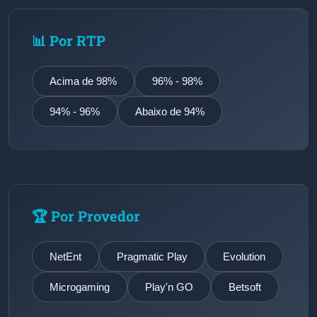
📊 Por RTP
Acima de 98%
96% - 98%
94% - 96%
Abaixo de 94%
🏆 Por Provedor
NetEnt
Pragmatic Play
Evolution
Microgaming
Play'n GO
Betsoft