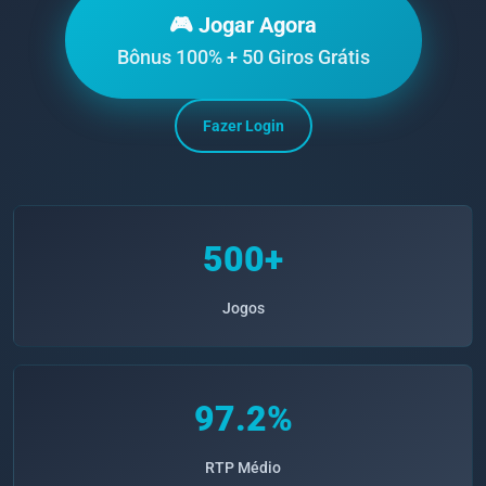
🎮 Jogar Agora
Bônus 100% + 50 Giros Grátis
Fazer Login
500+
Jogos
97.2%
RTP Médio