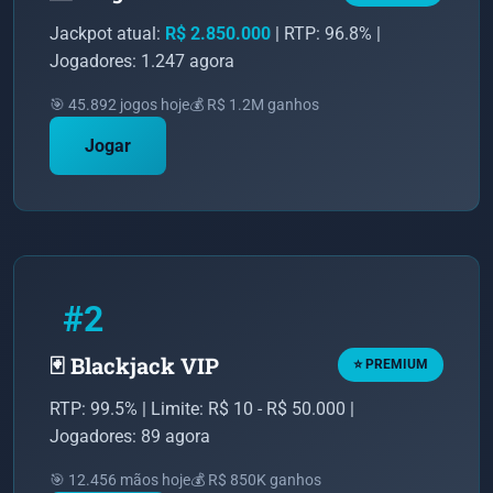
Jackpot atual:
R$ 2.850.000
| RTP: 96.8% |
Jogadores: 1.247 agora
🎯 45.892 jogos hoje
💰 R$ 1.2M ganhos
Jogar
#2
🃏 Blackjack VIP
⭐ PREMIUM
RTP: 99.5% | Limite: R$ 10 - R$ 50.000 |
Jogadores: 89 agora
🎯 12.456 mãos hoje
💰 R$ 850K ganhos