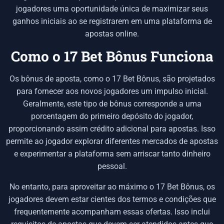
jogadores uma oportunidade única de maximizar seus
ganhos iniciais ao se registrarem em uma plataforma de
apostas online.
Como o 17 Bet Bônus Funciona
Os bônus de aposta, como o 17 Bet Bônus, são projetados
para fornecer aos novos jogadores um impulso inicial.
Geralmente, este tipo de bônus corresponde a uma
porcentagem do primeiro depósito do jogador,
proporcionando assim crédito adicional para apostas. Isso
permite ao jogador explorar diferentes mercados de apostas
e experimentar a plataforma sem arriscar tanto dinheiro
pessoal.
No entanto, para aproveitar ao máximo o 17 Bet Bônus, os
jogadores devem estar cientes dos termos e condições que
frequentemente acompanham essas ofertas. Isso inclui