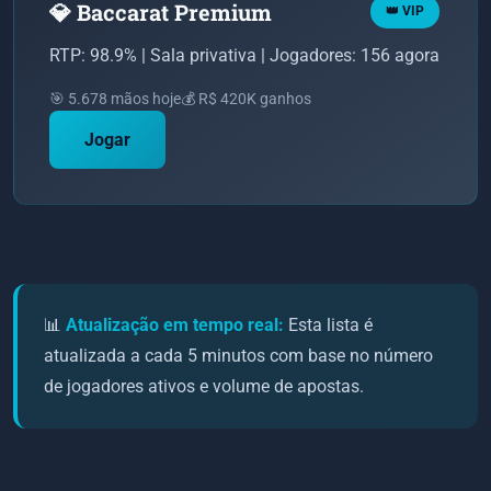
💎 Baccarat Premium
👑 VIP
RTP: 98.9% | Sala privativa | Jogadores: 156 agora
🎯 5.678 mãos hoje
💰 R$ 420K ganhos
Jogar
📊
Atualização em tempo real:
Esta lista é
atualizada a cada 5 minutos com base no número
de jogadores ativos e volume de apostas.