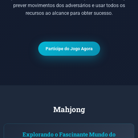
prever movimentos dos adversários e usar todos os
recursos ao alcance para obter sucesso.
Participe do Jogo Agora
Mahjong
Explorando o Fascinante Mundo do