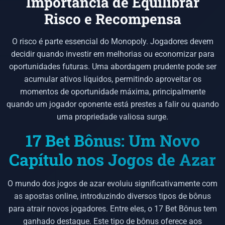
Importância de Equilibrar
Risco e Recompensa
O risco é parte essencial do Monopoly. Jogadores devem
decidir quando investir em melhorias ou economizar para
oportunidades futuras. Uma abordagem prudente pode ser
acumular ativos líquidos, permitindo aproveitar os
momentos de oportunidade máxima, principalmente
quando um jogador oponente está prestes a falir ou quando
uma propriedade valiosa surge.
17 Bet Bônus: Um Novo
Capítulo nos Jogos de Azar
O mundo dos jogos de azar evoluiu significativamente com
as apostas online, introduzindo diversos tipos de bônus
para atrair novos jogadores. Entre eles, o 17 Bet Bônus tem
ganhado destaque. Este tipo de bônus oferece aos