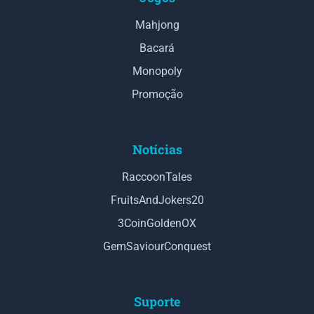
Mahjong
Bacará
Monopoly
Promoção
Notícias
RaccoonTales
FruitsAndJokers20
3CoinGoldenOX
GemSaviourConquest
Suporte