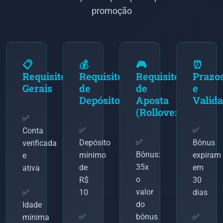
promoção
📋
💰
🎮
⏰
Requisitos
Requisitos
Requisitos
Prazo
Gerais
de
de
e
Depósito
Aposta
Valid
(Rollover)
✅
✅
✅
Conta
✅
Depósito
Bônus
verificada
Bônus:
mínimo
expiram
e
35x
de
em
ativa
o
R$
30
valor
✅
10
dias
do
Idade
✅
bônus
✅
mínima