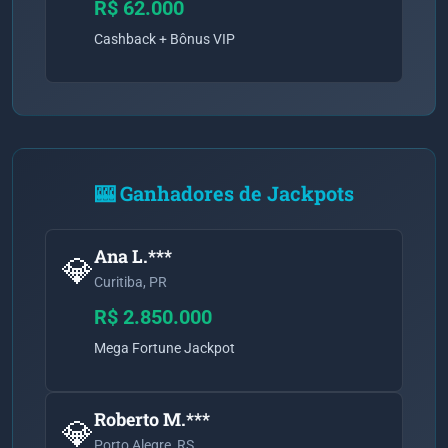
R$ 62.000
Cashback + Bônus VIP
🎰 Ganhadores de Jackpots
Ana L.***
💎
Curitiba, PR
R$ 2.850.000
Mega Fortune Jackpot
Roberto M.***
💎
Porto Alegre, RS