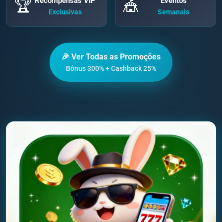
Recompensas VIP
Eventos
🏆
🎪
Exclusivas
Semanais
🎉 Ver Todas as Promoções
Bônus 300% + Cashback 25%