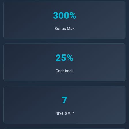
300%
Bônus Max
25%
Cashback
7
Níveis VIP