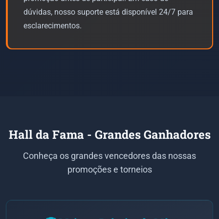
dúvidas, nosso suporte está disponível 24/7 para
esclarecimentos.
Hall da Fama - Grandes Ganhadores
Conheça os grandes vencedores das nossas
promoções e torneios