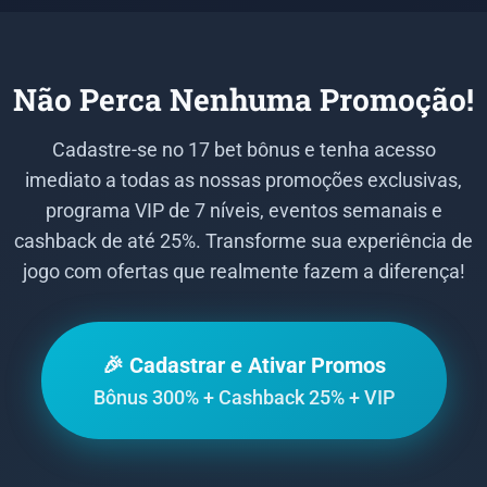
Não Perca Nenhuma Promoção!
Cadastre-se no 17 bet bônus e tenha acesso
imediato a todas as nossas promoções exclusivas,
programa VIP de 7 níveis, eventos semanais e
cashback de até 25%. Transforme sua experiência de
jogo com ofertas que realmente fazem a diferença!
🎉 Cadastrar e Ativar Promos
Bônus 300% + Cashback 25% + VIP