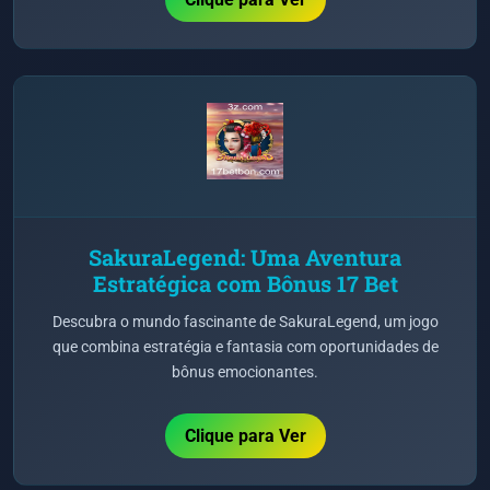
SakuraLegend: Uma Aventura
Estratégica com Bônus 17 Bet
Descubra o mundo fascinante de SakuraLegend, um jogo
que combina estratégia e fantasia com oportunidades de
bônus emocionantes.
Clique para Ver