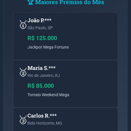
🏆 Maiores Prêmios do Mês
João P.***
🥇
São Paulo, SP
R$ 125.000
Jackpot Mega Fortune
Maria S.***
🥈
Rio de Janeiro, RJ
R$ 85.000
Torneio Weekend Mega
Carlos R.***
🥉
Belo Horizonte, MG