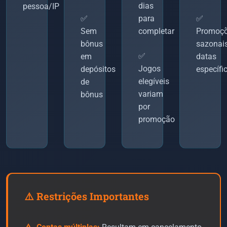
dias
pessoa/IP
✅
para
✅
Sem
completar
Promoç
bônus
sazonais
✅
em
datas
Jogos
depósitos
específi
elegíveis
de
variam
bônus
por
promoção
⚠️ Restrições Importantes