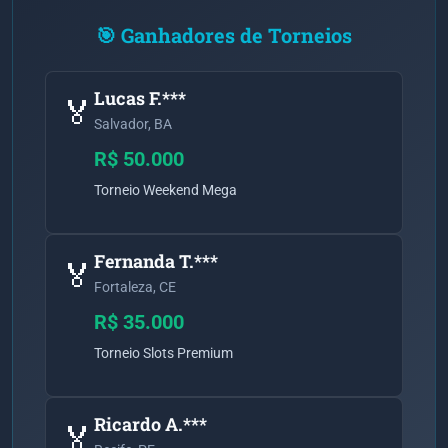
🎯 Ganhadores de Torneios
Lucas F.***
🏅
Salvador, BA
R$ 50.000
Torneio Weekend Mega
Fernanda T.***
🏅
Fortaleza, CE
R$ 35.000
Torneio Slots Premium
Ricardo A.***
🏅