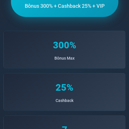
Bônus 300% + Cashback 25% + VIP
300%
Bônus Max
25%
Cashback