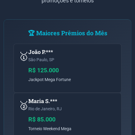
promoções e torneios
🏆 Maiores Prêmios do Mês
João P.***
🥇
São Paulo, SP
R$ 125.000
Jackpot Mega Fortune
Maria S.***
🥈
Rio de Janeiro, RJ
R$ 85.000
Torneio Weekend Mega