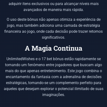
adquirir itens exclusivos ou para alcançar níveis mais
avançados de maneira mais rápida.
O uso deste bônus não apenas otimiza a experiência de
jogo, mas também adiciona uma camada de estratégia
financeira ao jogo, onde cada decisão pode trazer retornos
significativos.
A Magia Continua
UnlimitedWishes e o 17 bet bônus estão rapidamente se
tornando um fenômeno entre jogadores que buscam algo
mais do que apenas entretenimento. Este jogo combina o
encantamento da fantasia com a adrenalina de decisões
estratégicas, tornando-se um complemento perfeito para
aqueles que desejam explorar o potencial ilimitado de suas
imaginações.