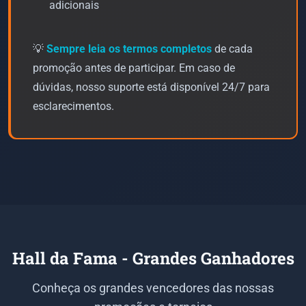
adicionais
💡
Sempre leia os termos completos
de cada
promoção antes de participar. Em caso de
dúvidas, nosso suporte está disponível 24/7 para
esclarecimentos.
Hall da Fama - Grandes Ganhadores
Conheça os grandes vencedores das nossas