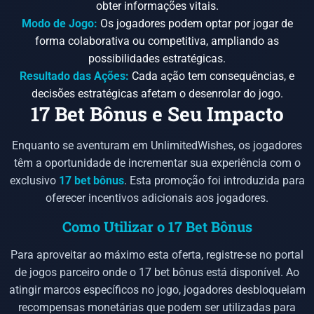
obter informações vitais.
Modo de Jogo:
Os jogadores podem optar por jogar de
forma colaborativa ou competitiva, ampliando as
possibilidades estratégicas.
Resultado das Ações:
Cada ação tem consequências, e
decisões estratégicas afetam o desenrolar do jogo.
17 Bet Bônus e Seu Impacto
Enquanto se aventuram em UnlimitedWishes, os jogadores
têm a oportunidade de incrementar sua experiência com o
exclusivo
17 bet bônus
. Esta promoção foi introduzida para
oferecer incentivos adicionais aos jogadores.
Como Utilizar o 17 Bet Bônus
Para aproveitar ao máximo esta oferta, registre-se no portal
de jogos parceiro onde o 17 bet bônus está disponível. Ao
atingir marcos específicos no jogo, jogadores desbloqueiam
recompensas monetárias que podem ser utilizadas para