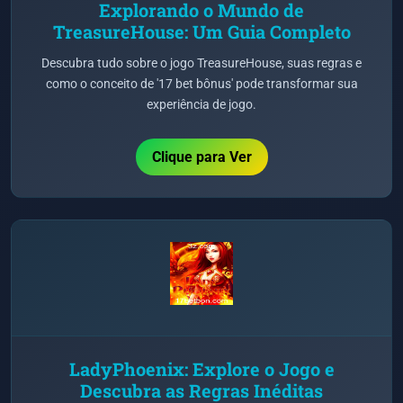
Explorando o Mundo de
TreasureHouse: Um Guia Completo
Descubra tudo sobre o jogo TreasureHouse, suas regras e
como o conceito de '17 bet bônus' pode transformar sua
experiência de jogo.
Clique para Ver
LadyPhoenix: Explore o Jogo e
Descubra as Regras Inéditas