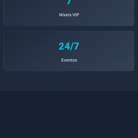
7
Níveis VIP
24/7
Eventos