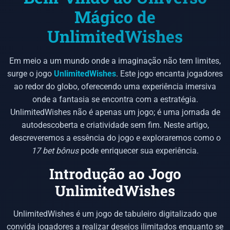
Mágico de
UnlimitedWishes
Em meio a um mundo onde a imaginação não tem limites,
surge o jogo
UnlimitedWishes
. Este jogo encanta jogadores
ao redor do globo, oferecendo uma experiência imersiva
onde a fantasia se encontra com a estratégia.
UnlimitedWishes não é apenas um jogo; é uma jornada de
autodescoberta e criatividade sem fim. Neste artigo,
descreveremos a essência do jogo e exploraremos como o
17 bet bônus
pode enriquecer sua experiência.
Introdução ao Jogo
UnlimitedWishes
UnlimitedWishes é um jogo de tabuleiro digitalizado que
convida jogadores a realizar desejos ilimitados enquanto se