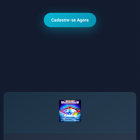
Cadastre-se Agora