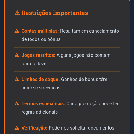
⚠️ Restrições Importantes
Contas múltiplas:
Resultam em cancelamento
de todos os bônus
Jogos restritos:
Alguns jogos não contam
para rollover
Limites de saque:
Ganhos de bônus têm
limites específicos
Termos específicos:
Cada promoção pode ter
regras adicionais
Verificação:
Podemos solicitar documentos