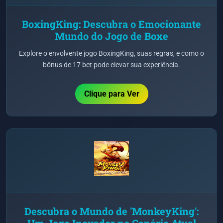
BoxingKing: Descubra o Emocionante
Mundo do Jogo de Boxe
Explore o envolvente jogo BoxingKing, suas regras, e como o
bônus de 17 bet pode elevar sua experiência.
Clique para Ver
Descubra o Mundo de 'MonkeyKing':