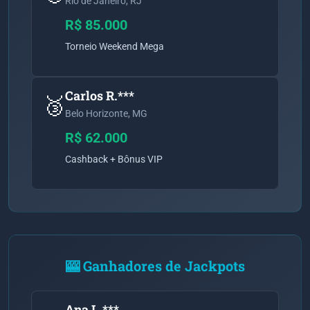
Rio de Janeiro, RJ
R$ 85.000
Torneio Weekend Mega
Carlos R.***
🥉
Belo Horizonte, MG
R$ 62.000
Cashback + Bônus VIP
🎰 Ganhadores de Jackpots
Ana L.***