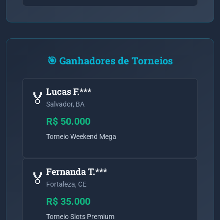
🎯 Ganhadores de Torneios
Lucas F.***
🏅
Salvador, BA
R$ 50.000
Torneio Weekend Mega
Fernanda T.***
🏅
Fortaleza, CE
R$ 35.000
Torneio Slots Premium