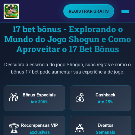
REGISTRAR GRÁTIS
17 bet bônus - Explorando o
Mundo do Jogo Shogun e Como
Aproveitar o 17 Bet Bônus
Descubra a essência do jogo Shogun, suas regras e como o
bônus 17 bet pode aumentar sua experiência de jogo.
Bônus Especiais
Cashback
🎁
💰
Até 300%
Até 25%
Recompensas VIP
Eventos
🏆
🎪
Exclusivas
Semanais