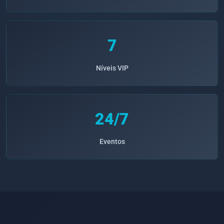
7
Níveis VIP
24/7
Eventos