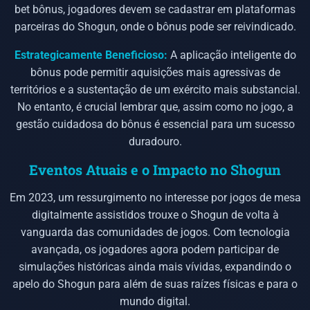
bet bônus, jogadores devem se cadastrar em plataformas
parceiras do Shogun, onde o bônus pode ser reivindicado.
Estrategicamente Beneficioso:
A aplicação inteligente do
bônus pode permitir aquisições mais agressivas de
territórios e a sustentação de um exército mais substancial.
No entanto, é crucial lembrar que, assim como no jogo, a
gestão cuidadosa do bônus é essencial para um sucesso
duradouro.
Eventos Atuais e o Impacto no Shogun
Em 2023, um ressurgimento no interesse por jogos de mesa
digitalmente assistidos trouxe o Shogun de volta à
vanguarda das comunidades de jogos. Com tecnologia
avançada, os jogadores agora podem participar de
simulações históricas ainda mais vívidas, expandindo o
apelo do Shogun para além de suas raízes físicas e para o
mundo digital.