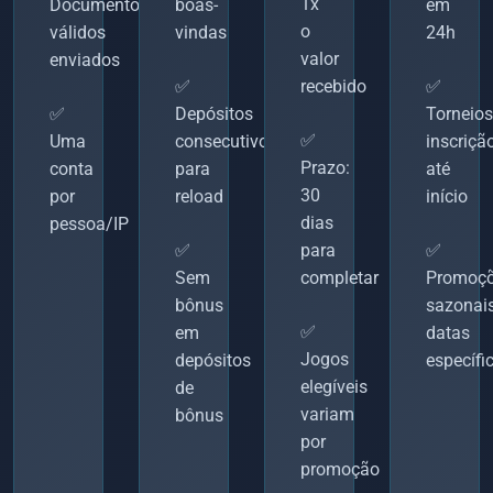
1x
Documentos
boas-
em
o
válidos
vindas
24h
valor
enviados
✅
recebido
✅
✅
Depósitos
Torneios
✅
Uma
consecutivos
inscriçã
Prazo:
conta
para
até
30
por
reload
início
dias
pessoa/IP
✅
para
✅
Sem
completar
Promoç
bônus
sazonais
✅
em
datas
Jogos
depósitos
específi
elegíveis
de
variam
bônus
por
promoção