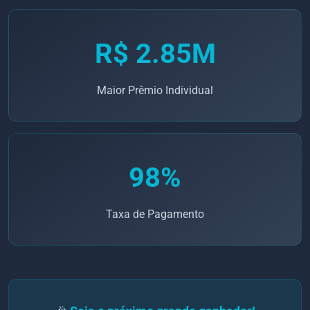
R$ 2.85M
Maior Prêmio Individual
98%
Taxa de Pagamento