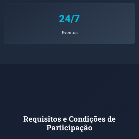
24/7
Eventos
Requisitos e Condições de
Participação