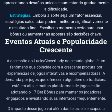
apresentando desafios únicos e aumentando gradualmente
a dificuldade.
Estratégias:
Embora a sorte seja um fator essencial,
estratégias calculadas podem melhorar significativamente
o resultado final. Escolher o momento certo para usar
bônus ou aumentar as apostas são decisões chave.
Eventos Atuais e Popularidade
Crescente
A ascensão do LuckyCloverLady no cenário global é um
fenômeno que coincide com a crescente procura por
experiências de jogos interativas e recompensadoras. A
demanda por jogos que oferecem algo além do tradicional
está em alta, e muitas plataformas de jogos estão
adotando o 17 Bet Bônus para manter os jogadores
engajados e revisitando suas interfaces frequentemente.
O impacto desse jogo vai além das telas; ele encapsula