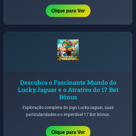
Clique para Ver
Descubra o Fascinante Mundo do
LuckyJaguar e o Atrativo do 17 Bet
Bônus
Exploração completa do jogo LuckyJaguar, suas
particularidades e o imperdível 17 Bet Bônus.
Clique para Ver