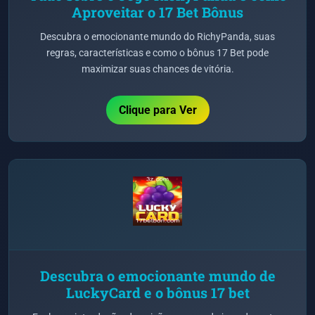
Aproveitar o 17 Bet Bônus
Descubra o emocionante mundo do RichyPanda, suas
regras, características e como o bônus 17 Bet pode
maximizar suas chances de vitória.
Clique para Ver
Descubra o emocionante mundo de
LuckyCard e o bônus 17 bet