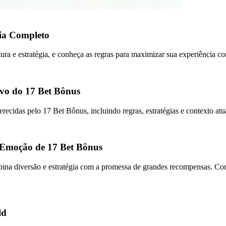
ia Completo
a e estratégia, e conheça as regras para maximizar sua experiência co
vo do 17 Bet Bônus
cidas pelo 17 Bet Bônus, incluindo regras, estratégias e contexto atu
Emoção de 17 Bet Bônus
na diversão e estratégia com a promessa de grandes recompensas. Con
ld