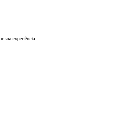
r sua experiência.