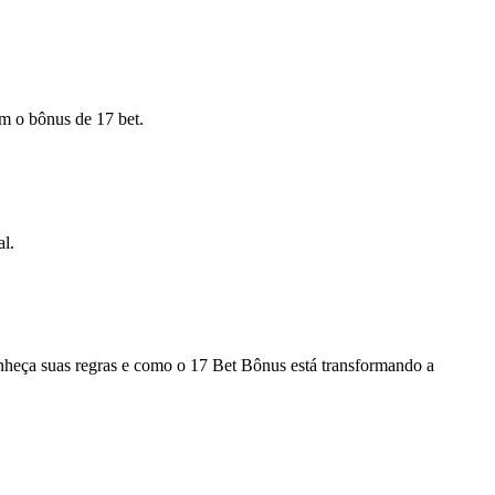
m o bônus de 17 bet.
al.
heça suas regras e como o 17 Bet Bônus está transformando a