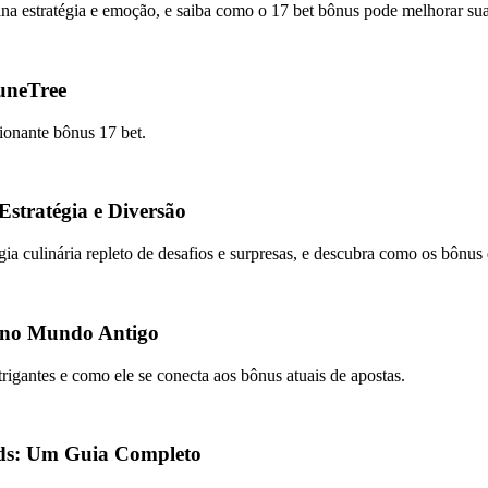
 estratégia e emoção, e saiba como o 17 bet bônus pode melhorar sua
uneTree
ionante bônus 17 bet.
tratégia e Diversão
 culinária repleto de desafios e surpresas, e descubra como os bônus 
 no Mundo Antigo
rigantes e como ele se conecta aos bônus atuais de apostas.
ds: Um Guia Completo