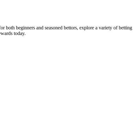
or both beginners and seasoned bettors, explore a variety of betting
ewards today.