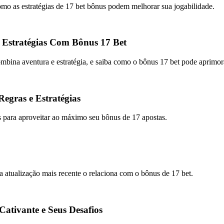
mo as estratégias de 17 bet bônus podem melhorar sua jogabilidade.
Estratégias Com Bônus 17 Bet
bina aventura e estratégia, e saiba como o bônus 17 bet pode aprimora
egras e Estratégias
 para aproveitar ao máximo seu bônus de 17 apostas.
tualização mais recente o relaciona com o bônus de 17 bet.
ativante e Seus Desafios