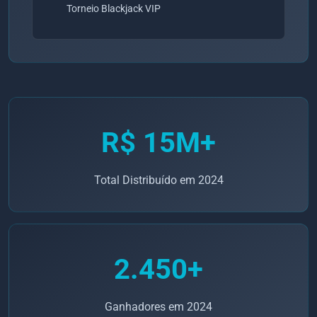
Torneio Blackjack VIP
R$ 15M+
Total Distribuído em 2024
2.450+
Ganhadores em 2024