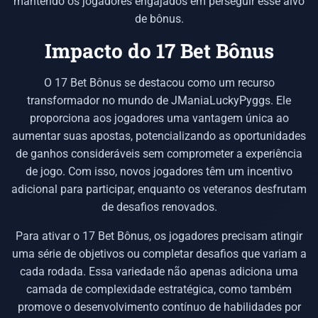
mantendo os jogadores engajados em perseguir esse alvo
de bônus.
Impacto do 17 Bet Bônus
O 17 Bet Bônus se destacou como um recurso
transformador no mundo de JManiaLuckyPyggs. Ele
proporciona aos jogadores uma vantagem única ao
aumentar suas apostas, potencializando as oportunidades
de ganhos consideráveis sem comprometer a experiência
de jogo. Com isso, novos jogadores têm um incentivo
adicional para participar, enquanto os veteranos desfrutam
de desafios renovados.
Para ativar o 17 Bet Bônus, os jogadores precisam atingir
uma série de objetivos ou completar desafios que variam a
cada rodada. Essa variedade não apenas adiciona uma
camada de complexidade estratégica, como também
promove o desenvolvimento contínuo de habilidades por