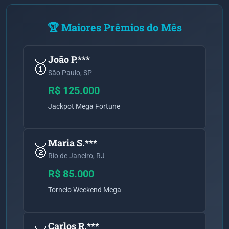
🏆 Maiores Prêmios do Mês
João P.***
🥇
São Paulo, SP
R$ 125.000
Jackpot Mega Fortune
Maria S.***
🥈
Rio de Janeiro, RJ
R$ 85.000
Torneio Weekend Mega
Carlos R.***