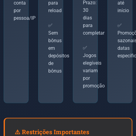
Prazo:
conta
para
até
30
por
reload
início
dias
pessoa/IP
✅
para
✅
Sem
completar
Promoç
bônus
sazonais
✅
em
datas
Jogos
depósitos
específi
elegíveis
de
variam
bônus
por
promoção
⚠️ Restrições Importantes