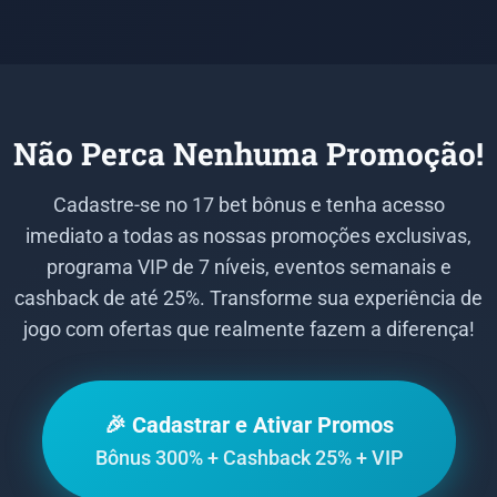
Não Perca Nenhuma Promoção!
Cadastre-se no 17 bet bônus e tenha acesso
imediato a todas as nossas promoções exclusivas,
programa VIP de 7 níveis, eventos semanais e
cashback de até 25%. Transforme sua experiência de
jogo com ofertas que realmente fazem a diferença!
🎉 Cadastrar e Ativar Promos
Bônus 300% + Cashback 25% + VIP