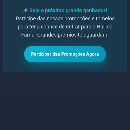
🎉
Seja o próximo grande ganhador!
Participe das nossas promoções e torneios
para ter a chance de entrar para o Hall da
Fama. Grandes prêmios te aguardam!
Participar das Promoções Agora