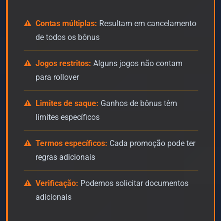
Contas múltiplas:
Resultam em cancelamento
de todos os bônus
Jogos restritos:
Alguns jogos não contam
para rollover
Limites de saque:
Ganhos de bônus têm
limites específicos
Termos específicos:
Cada promoção pode ter
regras adicionais
Verificação:
Podemos solicitar documentos
adicionais