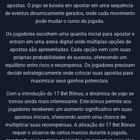
apostas. O jogo se baseia em apostar em uma sequência
de eventos dinamicamente gerados, onde cada movimento
pode mudar o curso da jogada.
Os jogadores escolhem uma quantia inicial para apostar e
entram em uma arena digital onde múltiplas opções de
apostas são apresentadas. Cada opção vem com suas
próprias probabilidades de sucesso, oferecendo um
equilíbrio entre risco e recompensa. Os jogadores precisam
decidir estrategicamente onde colocar suas apostas para
maximizar seus ganhos potenciais.
Com a introdução do 17 Bet Bônus, a dinâmica de jogo se
tornou ainda mais interessante. Este bônus permite aos
jogadores receberem um aumento significativo em suas
apostas iniciais, oferecendo assim uma chance de
multiplicar suas recompensas. A ativação do 17 Bet Bônus
requer o alcance de certos marcos durante a jogada,