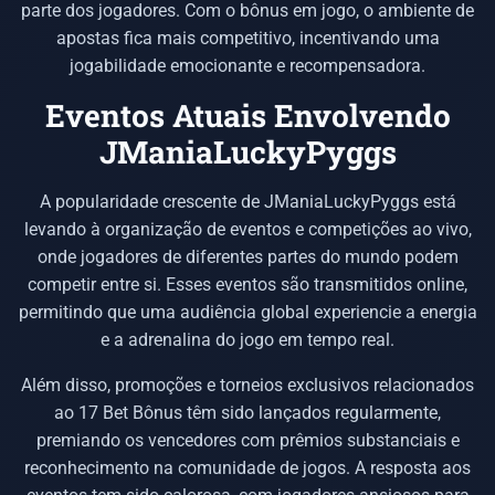
parte dos jogadores. Com o bônus em jogo, o ambiente de
apostas fica mais competitivo, incentivando uma
jogabilidade emocionante e recompensadora.
Eventos Atuais Envolvendo
JManiaLuckyPyggs
A popularidade crescente de JManiaLuckyPyggs está
levando à organização de eventos e competições ao vivo,
onde jogadores de diferentes partes do mundo podem
competir entre si. Esses eventos são transmitidos online,
permitindo que uma audiência global experiencie a energia
e a adrenalina do jogo em tempo real.
Além disso, promoções e torneios exclusivos relacionados
ao 17 Bet Bônus têm sido lançados regularmente,
premiando os vencedores com prêmios substanciais e
reconhecimento na comunidade de jogos. A resposta aos