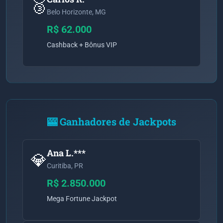
🥉
Belo Horizonte, MG
R$ 62.000
Cashback + Bônus VIP
🎰 Ganhadores de Jackpots
Ana L.***
💎
Curitiba, PR
R$ 2.850.000
Mega Fortune Jackpot