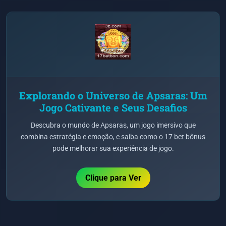
Explorando o Universo de Apsaras: Um
Jogo Cativante e Seus Desafios
Descubra o mundo de Apsaras, um jogo imersivo que
combina estratégia e emoção, e saiba como o 17 bet bônus
pode melhorar sua experiência de jogo.
Clique para Ver