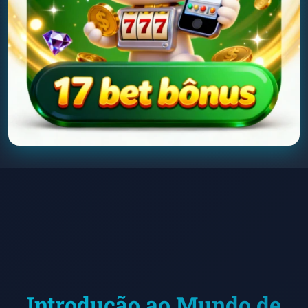
Introdução ao Mundo de