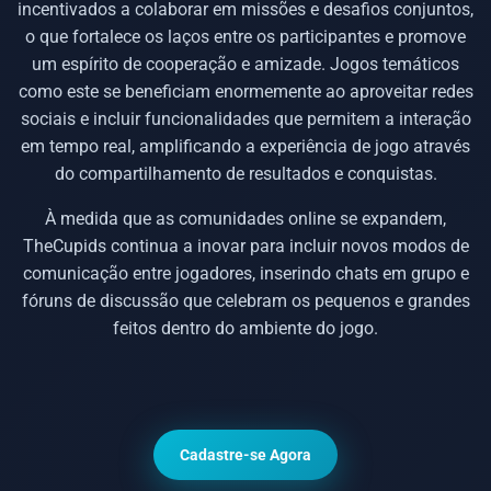
incentivados a colaborar em missões e desafios conjuntos,
o que fortalece os laços entre os participantes e promove
um espírito de cooperação e amizade. Jogos temáticos
como este se beneficiam enormemente ao aproveitar redes
sociais e incluir funcionalidades que permitem a interação
em tempo real, amplificando a experiência de jogo através
do compartilhamento de resultados e conquistas.
À medida que as comunidades online se expandem,
TheCupids continua a inovar para incluir novos modos de
comunicação entre jogadores, inserindo chats em grupo e
fóruns de discussão que celebram os pequenos e grandes
feitos dentro do ambiente do jogo.
Cadastre-se Agora