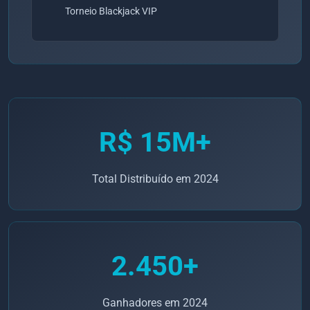
Torneio Blackjack VIP
R$ 15M+
Total Distribuído em 2024
2.450+
Ganhadores em 2024