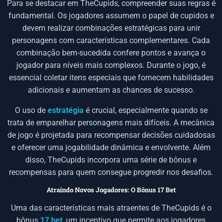
Para se destacar em TheCupids, compreender suas regras é
fundamental. Os jogadores assumem o papel de cupidos e
devem realizar combinações estratégicas para unir
personagens com características complementares. Cada
combinação bem-sucedida confere pontos e avança o
jogador para níveis mais complexos. Durante o jogo, é
essencial coletar itens especiais que fornecem habilidades
adicionais e aumentam as chances de sucesso.
O uso de
estratégia
é crucial, especialmente quando se
trata de emparelhar personagens mais difíceis. A mecânica
de jogo é projetada para recompensar decisões cuidadosas
e oferecer uma jogabilidade dinâmica e envolvente. Além
disso, TheCupids incorpora uma série de bônus e
recompensas para quem consegue progredir nos desafios.
Atraindo Novos Jogadores: O Bônus 17 Bet
Uma das características mais atraentes de TheCupids é o
bônus
17 bet
, um incentivo que permite aos jogadores