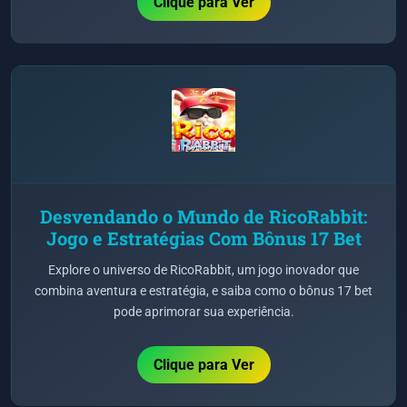
Clique para Ver
Desvendando o Mundo de RicoRabbit:
Jogo e Estratégias Com Bônus 17 Bet
Explore o universo de RicoRabbit, um jogo inovador que
combina aventura e estratégia, e saiba como o bônus 17 bet
pode aprimorar sua experiência.
Clique para Ver