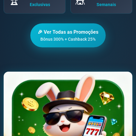
🏆
🎪
Exclusivas
Semanais
🎉 Ver Todas as Promoções
Bônus 300% + Cashback 25%