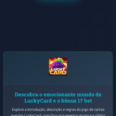
Descubra o emocionante mundo de
LuckyCard e o bônus 17 bet
Explore a introdução, descrição e regras do jogo de cartas
popular LuckyCard, com foco nos eventos atuais e a oferta