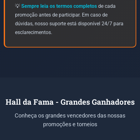
💡
Sempre leia os termos completos
de cada
promoção antes de participar. Em caso de
dúvidas, nosso suporte está disponível 24/7 para
esclarecimentos.
Hall da Fama - Grandes Ganhadores
Conheça os grandes vencedores das nossas
promoções e torneios