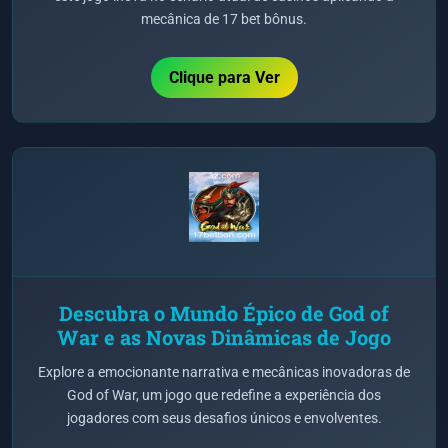
mecânica de 17 bet bônus.
Clique para Ver
Descubra o Mundo Épico de God of
War e as Novas Dinâmicas de Jogo
Explore a emocionante narrativa e mecânicas inovadoras de
God of War, um jogo que redefine a experiência dos
jogadores com seus desafios únicos e envolventes.