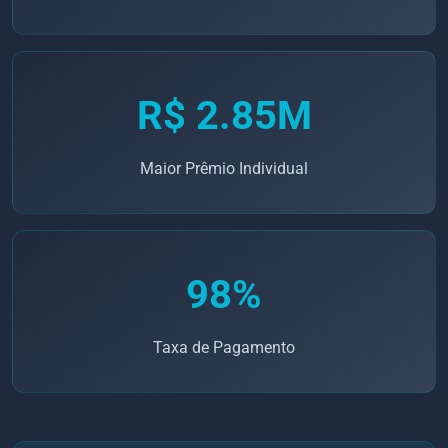
R$ 2.85M
Maior Prêmio Individual
98%
Taxa de Pagamento