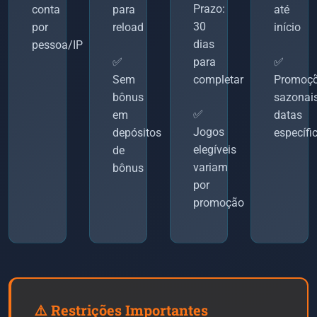
Prazo:
conta
para
até
30
por
reload
início
dias
pessoa/IP
✅
para
✅
Sem
completar
Promoç
bônus
sazonais
✅
em
datas
Jogos
depósitos
específi
elegíveis
de
variam
bônus
por
promoção
⚠️ Restrições Importantes