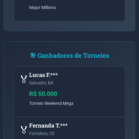
Major Millions
🎯 Ganhadores de Torneios
Lucas F.***
🏅
Salvador, BA
R$ 50.000
Torneio Weekend Mega
Fernanda T.***
🏅
Fortaleza, CE