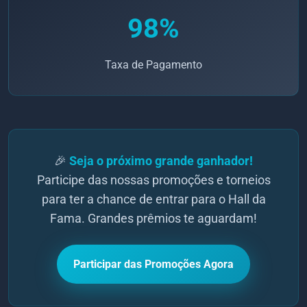
98%
Taxa de Pagamento
🎉
Seja o próximo grande ganhador!
Participe das nossas promoções e torneios
para ter a chance de entrar para o Hall da
Fama. Grandes prêmios te aguardam!
Participar das Promoções Agora