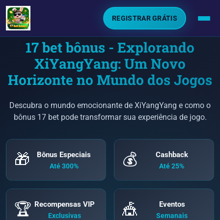
REGISTRAR GRÁTIS
17 bet bônus - Explorando
XiYangYang: Um Novo
Horizonte no Mundo dos Jogos
Descubra o mundo emocionante de XiYangYang e como o
bônus 17 bet pode transformar sua experiência de jogo.
Bônus Especiais
Cashback
🎁
💰
Até 300%
Até 25%
Recompensas VIP
Eventos
🏆
🎪
Exclusivas
Semanais