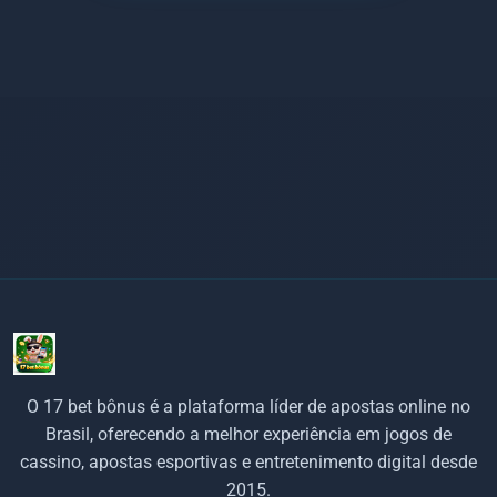
O 17 bet bônus é a plataforma líder de apostas online no
Brasil, oferecendo a melhor experiência em jogos de
cassino, apostas esportivas e entretenimento digital desde
2015.