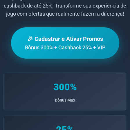
cashback de até 25%. Transforme sua experiência de
jogo com ofertas que realmente fazem a diferença!
🎉 Cadastrar e Ativar Promos
Bônus 300% + Cashback 25% + VIP
300%
Bônus Max
25%