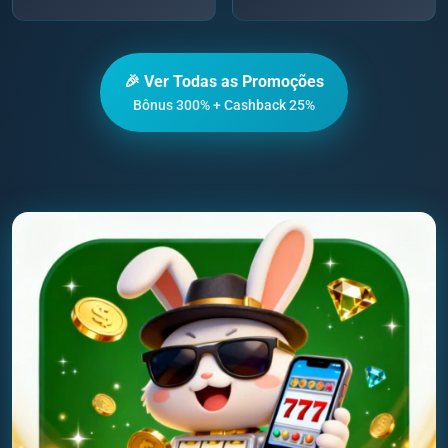
🎉 Ver Todas as Promoções
Bônus 300% + Cashback 25%