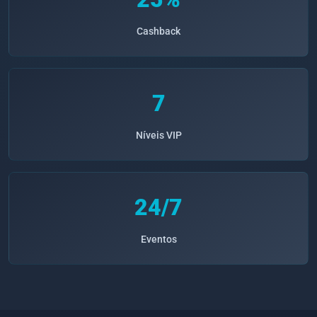
Cashback
7
Níveis VIP
24/7
Eventos