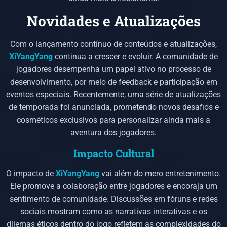
Novidades e Atualizações
Com o lançamento contínuo de conteúdos e atualizações,
XiYangYang
continua a crescer e evoluir. A comunidade de
jogadores desempenha um papel ativo no processo de
desenvolvimento, por meio de feedback e participação em
eventos especiais. Recentemente, uma série de atualizações
de temporada foi anunciada, prometendo novos desafios e
cosméticos exclusivos para personalizar ainda mais a
aventura dos jogadores.
Impacto Cultural
O impacto de
XiYangYang
vai além do mero entretenimento.
Ele promove a colaboração entre jogadores e encoraja um
sentimento de comunidade. Discussões em fóruns e redes
sociais mostram como as narrativas interativas e os
dilemas éticos dentro do jogo refletem as complexidades do