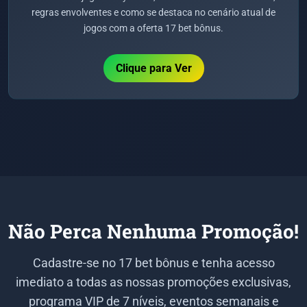
regras envolventes e como se destaca no cenário atual de
jogos com a oferta 17 bet bônus.
Clique para Ver
Não Perca Nenhuma Promoção!
Cadastre-se no 17 bet bônus e tenha acesso
imediato a todas as nossas promoções exclusivas,
programa VIP de 7 níveis, eventos semanais e