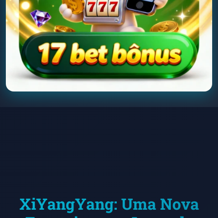
XiYangYang: Uma Nova