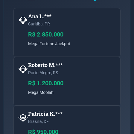
Ana L.***
💎
Curitiba, PR
R$ 2.850.000
Mega Fortune Jackpot
Roberto M.***
💎
Porto Alegre, RS
R$ 1.200.000
Mega Moolah
Patricia K.***
💎
Brasília, DF
R$ 950.000