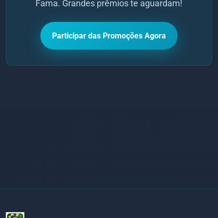
Fama. Grandes prêmios te aguardam!
Participar das Promoções Agora