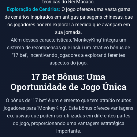
técnicas do Rei Macaco.
Exploração de Cenários:
O jogo oferece uma vasta gama
de cenários inspirados em antigas paisagens chinesas, que
os jogadores podem explorar à medida que avançam em
sua jornada.
Além dessas características, 'MonkeyKing' integra um
sistema de recompensas que inclui um atrativo bônus de
'17 bet', incentivando jogadores a explorar diferentes
aspectos do jogo.
17 Bet Bônus: Uma
Oportunidade de Jogo Única
O bônus de '17 bet' é um elemento que tem atraído muitos
jogadores para 'MonkeyKing'. Este bônus oferece vantagens
exclusivas que podem ser utilizadas em diferentes partes
do jogo, proporcionando uma vantagem estratégica
importante.