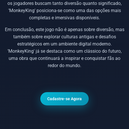
os jogadores buscam tanto diversão quanto significado,
'MonkeyKing' posiciona-se como uma das opções mais
completas e imersivas disponíveis.
Em conclusão, este jogo não é apenas sobre diversão, mas
também sobre explorar culturas antigas e desafios
estratégicos em um ambiente digital moderno.
'MonkeyKing' já se destaca como um clássico do futuro,
uma obra que continuará a inspirar e conquistar fãs ao
redor do mundo.
Cadastre-se Agora