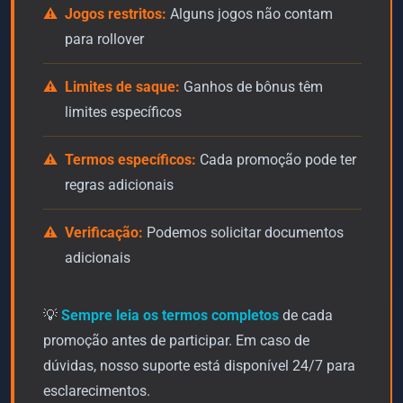
Jogos restritos:
Alguns jogos não contam
para rollover
Limites de saque:
Ganhos de bônus têm
limites específicos
Termos específicos:
Cada promoção pode ter
regras adicionais
Verificação:
Podemos solicitar documentos
adicionais
💡
Sempre leia os termos completos
de cada
promoção antes de participar. Em caso de
dúvidas, nosso suporte está disponível 24/7 para
esclarecimentos.