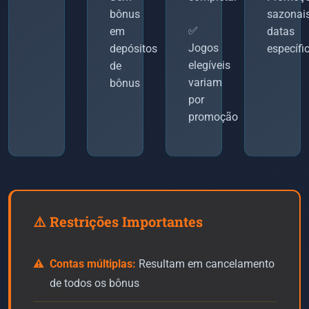
bônus
sazonais
✅
em
datas
Jogos
depósitos
específi
elegíveis
de
variam
bônus
por
promoção
⚠️ Restrições Importantes
Contas múltiplas:
Resultam em cancelamento
de todos os bônus