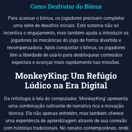
Como Desfrutar do Bônus
Para acessar o bônus, os jogadores precisam completar
uma série de desafios iniciais. Este sistema não só
incentiva o engajamento, mas também ajuda a introduzir os
jogadores às mecânicas do jogo de forma divertida e
recompensadora. Após conquistar o bônus, os jogadores
têm a liberdade de usá-lo para desbloquear conteúdos
especiais e avançar mais rapidamente nas missões.
MonkeyKing: Um Refúgio
Lúdico na Era Digital
Da mitologia à tela do computador, 'MonkeyKing' apresenta
uma combinação cativante de narrativa rica e inovação
técnica. Ele não apenas entretém, mas também oferece
uma experiência de aprendizagem através de sua conexão
com histórias tradicionais. No cenário contemporâneo, onde