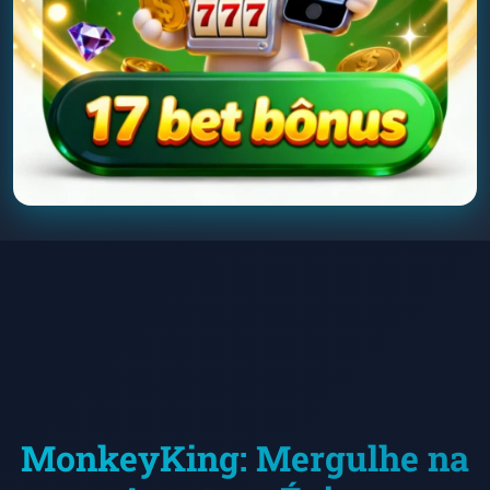
MonkeyKing: Mergulhe na