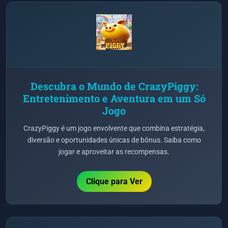
Descubra o Mundo de CrazyPiggy:
Entretenimento e Aventura em um Só
Jogo
CrazyPiggy é um jogo envolvente que combina estratégia,
diversão e oportunidades únicas de bônus. Saiba como
jogar e aproveitar as recompensas.
Clique para Ver