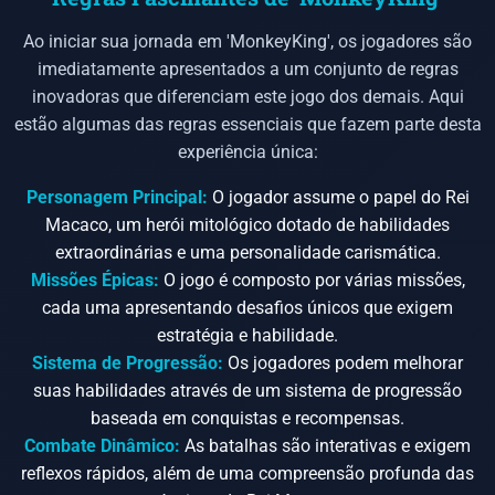
Ao iniciar sua jornada em 'MonkeyKing', os jogadores são
imediatamente apresentados a um conjunto de regras
inovadoras que diferenciam este jogo dos demais. Aqui
estão algumas das regras essenciais que fazem parte desta
experiência única:
Personagem Principal:
O jogador assume o papel do Rei
Macaco, um herói mitológico dotado de habilidades
extraordinárias e uma personalidade carismática.
Missões Épicas:
O jogo é composto por várias missões,
cada uma apresentando desafios únicos que exigem
estratégia e habilidade.
Sistema de Progressão:
Os jogadores podem melhorar
suas habilidades através de um sistema de progressão
baseada em conquistas e recompensas.
Combate Dinâmico:
As batalhas são interativas e exigem
reflexos rápidos, além de uma compreensão profunda das