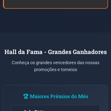
Hall da Fama - Grandes Ganhadores
Conheça os grandes vencedores das nossas
promoções e torneios
🏆 Maiores Prêmios do Mês