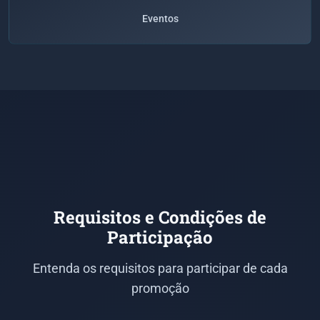
Eventos
Requisitos e Condições de
Participação
Entenda os requisitos para participar de cada
promoção